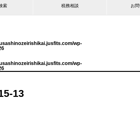
検索
税務相談
お問
sashinozeirishikai.jusfits.com/wp-
26
sashinozeirishikai.jusfits.com/wp-
26
15-13