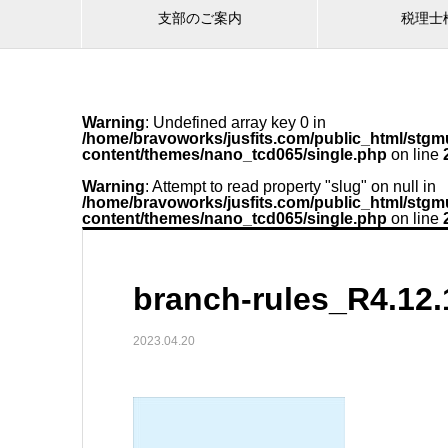
支部のご案内
税理士
Warning
: Undefined array key 0 in
/home/bravoworks/jusfits.com/public_html/stgmu
content/themes/nano_tcd065/single.php
on line
Warning
: Attempt to read property "slug" on null in
/home/bravoworks/jusfits.com/public_html/stgmu
content/themes/nano_tcd065/single.php
on line
branch-rules_R4.12.
2023.04.20