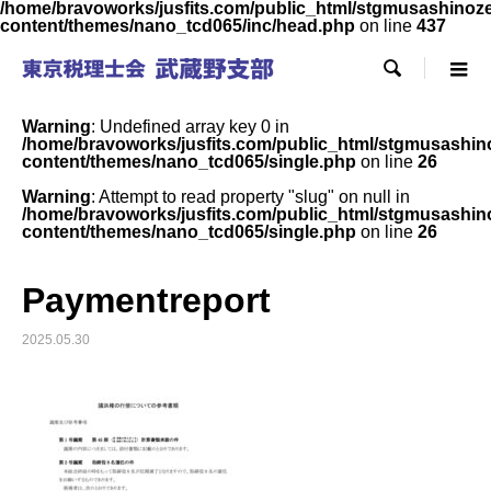
/home/bravoworks/jusfits.com/public_html/stgmusashinozeir
content/themes/nano_tcd065/inc/head.php
on line
437

Warning
: Undefined array key 0 in
/home/bravoworks/jusfits.com/public_html/stgmusashinoz
content/themes/nano_tcd065/single.php
on line
26
Warning
: Attempt to read property "slug" on null in
/home/bravoworks/jusfits.com/public_html/stgmusashinoz
content/themes/nano_tcd065/single.php
on line
26
Paymentreport
2025.05.30