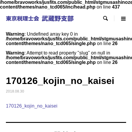
/home/bravoworks/jusfits.com/public_html/stgmusashinozeir
content/themes/nano_tcd065/inc/head.php
on line
437

Warning
: Undefined array key 0 in
/home/bravoworks/jusfits.com/public_html/stgmusashinoz
content/themes/nano_tcd065/single.php
on line
26
Warning
: Attempt to read property "slug" on null in
/home/bravoworks/jusfits.com/public_html/stgmusashinoz
content/themes/nano_tcd065/single.php
on line
26
170126_kojin_no_kaisei
2018.08.30
170126_kojin_no_kaisei