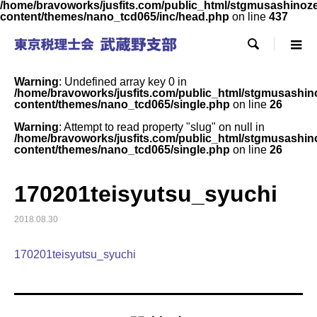
/home/bravoworks/jusfits.com/public_html/stgmusashinozeir
content/themes/nano_tcd065/inc/head.php
on line
437

Warning
: Undefined array key 0 in
/home/bravoworks/jusfits.com/public_html/stgmusashinoz
content/themes/nano_tcd065/single.php
on line
26
Warning
: Attempt to read property "slug" on null in
/home/bravoworks/jusfits.com/public_html/stgmusashinoz
content/themes/nano_tcd065/single.php
on line
26
170201teisyutsu_syuchi
2018.08.30
170201teisyutsu_syuchi