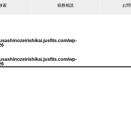
検索
税務相談
お問
sashinozeirishikai.jusfits.com/wp-
26
sashinozeirishikai.jusfits.com/wp-
26