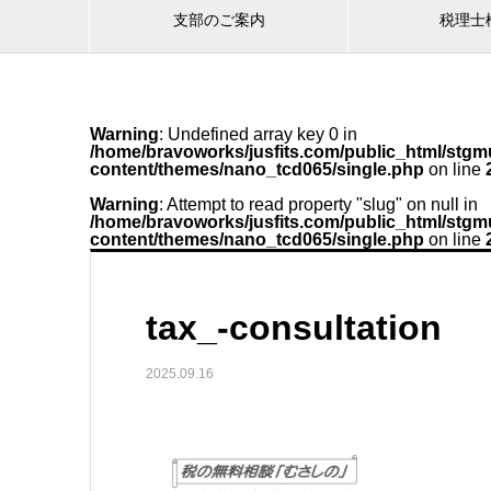
支部のご案内
税理士
Warning
: Undefined array key 0 in
/home/bravoworks/jusfits.com/public_html/stgmu
content/themes/nano_tcd065/single.php
on line
Warning
: Attempt to read property "slug" on null in
/home/bravoworks/jusfits.com/public_html/stgmu
content/themes/nano_tcd065/single.php
on line
tax_-consultation
2025.09.16